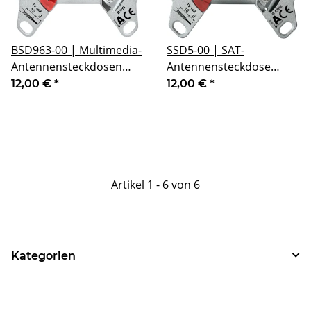
BSD963-00 | Multimedia-
SSD5-00 | SAT-
Antennensteckdosen
Antennensteckdose
CATV | DATA | Einzel-
CATV | SAT |
12,00 €
*
12,00 €
*
und Stichleitungsdose
Stichleitungsdose
Artikel 1 - 6 von 6
Kategorien