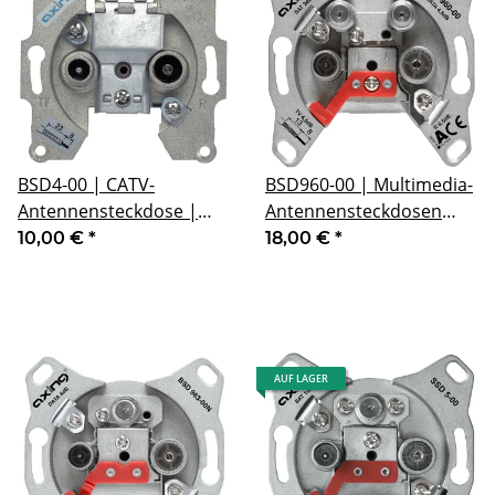
BSD4-00 | CATV-
BSD960-00 | Multimedia-
Antennensteckdose |
Antennensteckdosen
Einzel- und
CATV | DATA | SAT
10,00 €
*
18,00 €
*
Stichleitungsdose |
Rückkanaltauglich 5 bis
65 MHz
AUF LAGER