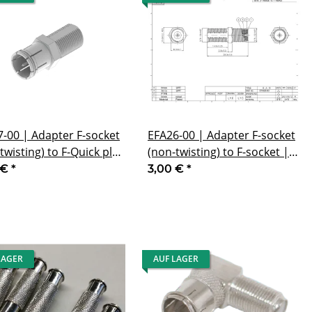
-00 | Adapter F-socket
EFA26-00 | Adapter F-socket
twisting) to F-Quick plug
(non-twisting) to F-socket |
h washer and nut | L=28
with washer and nut | L=28
 €
*
3,00 €
*
mm
LAGER
AUF LAGER