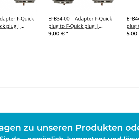
dapter F-Quick
EFB34-00 | Adapter F-Quick
EFB44
ck plug |
plug to F-Quick plug |
plug 
mm
Bracket 34 mm
Brac
9,00 €
*
5,00
ragen zu unseren Produkten od