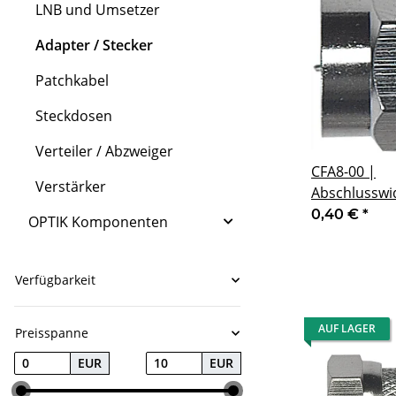
LNB und Umsetzer
Adapter / Stecker
Patchkabel
Steckdosen
Verteiler / Abzweiger
CFA8-00 |
Verstärker
Abschlusswi
Ohm | F-Ste
0,40 €
*
OPTIK Komponenten
Verfügbarkeit
AUF LAGER
Preisspanne
EUR
EUR