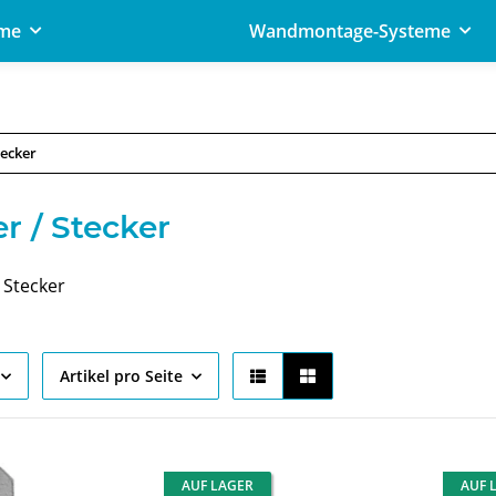
eme
Wandmontage-Systeme
tecker
r / Stecker
 Stecker
Artikel pro Seite
AUF LAGER
AUF 