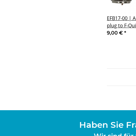
EFB17-00 | A
plug to F-Qui
Bracket 17 
9,00 €
*
Haben Sie F