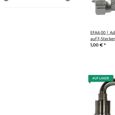
EFA4-00 | Ad
auf F-Stecke
1,00 €
*
AUF LAGER