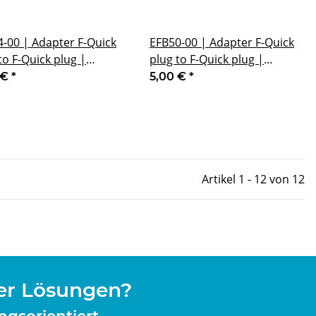
-00 | Adapter F-Quick
EFB50-00 | Adapter F-Quick
to F-Quick plug |
plug to F-Quick plug |
ket 44 mm
Bracket 50 mm
 €
*
5,00 €
*
Artikel 1 - 12 von 12
er Lösungen?