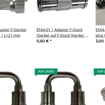
apter F-Stecker
EFA4-01 | Adapter F-Quick
EFA4-
r | L=21 mm
Stecker auf F-Quick Stecker |
plug 
Profi-Version | L=28 mm
mm
0,60 €
*
3,00
AUF LAGER
AUF 