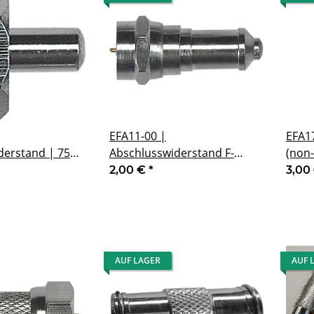
EFA11-00 |
EFA17
derstand | 75
Abschlusswiderstand F-
(non-
cker
Stecker | DC-entkoppelt
| wit
2,00 €
*
3,00
mm
AUF LAGER
AUF 