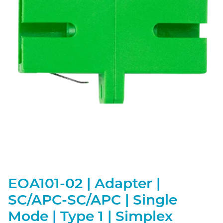
EOA101-02 | Adapter |
SC/APC-SC/APC | Single
Mode | Type 1 | Simplex