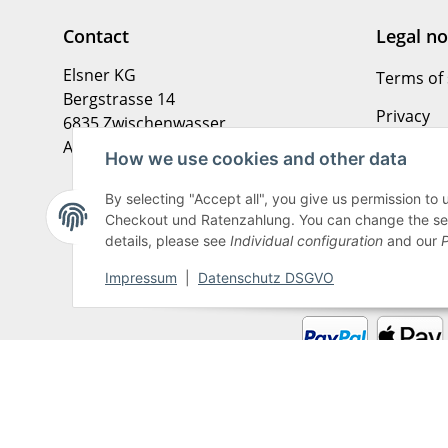
Contact
Legal no
Elsner KG
Terms of 
Bergstrasse 14
Privacy
6835 Zwischenwasser
Austria
Imprint
How we use cookies and other data
Cancellat
+43-660-3005010
By selecting "Accept all", you give us permission to
info@elsner.biz
Checkout und Ratenzahlung. You can change the settin
Hier vom 
details, please see
Individual configuration
and our
P
Impressum
|
Datenschutz DSGVO