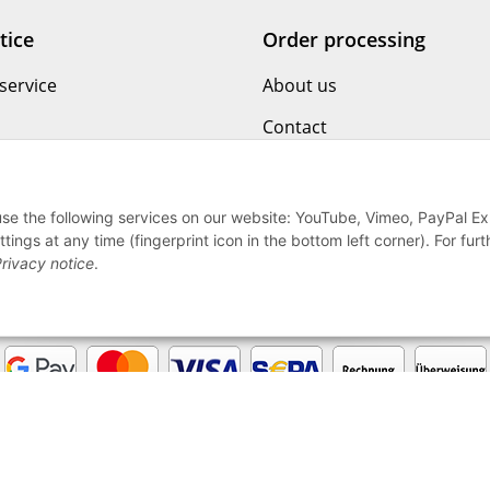
tice
Order processing
service
About us
Contact
Delivery time
ion policy
Sitemap
 use the following services on our website: YouTube, Vimeo, PayPal E
gs at any time (fingerprint icon in the bottom left corner). For furt
Vertrag zurücktreten
rivacy notice
.
* All prices incl. VAT, plus
shipping fees