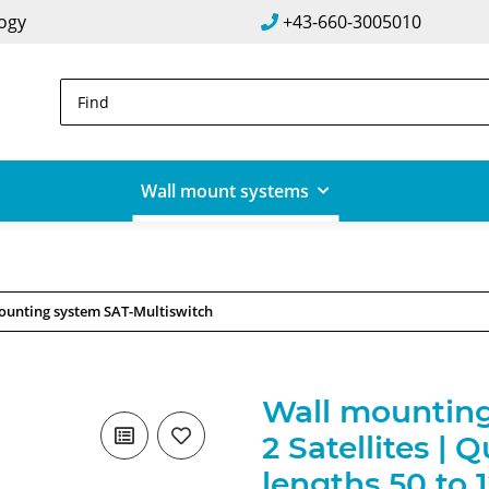
logy
+43-660-3005010
Wall mount systems
ounting system SAT-Multiswitch
Wall mounting
2 Satellites | 
lengths 50 to 