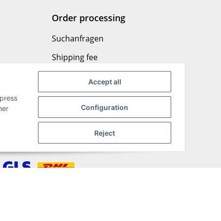
Order processing
Suchanfragen
Shipping fee
Returning goods
Accept all
Payment options
xpress
Configuration
her
Reject