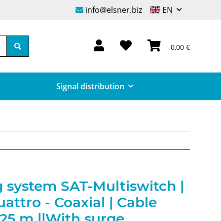
info@elsner.biz
EN
0,00 €
Signal distribution
 system SAT-Multiswitch |
Quattro - Coaxial | Cable
125 m ||With surge