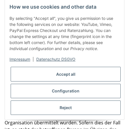
das Bestehen eines Beschwerderechts bei einer
How we use cookies and other data
Aufsichtsbehörde
By selecting "Accept all", you give us permission to use
wenn die personenbezogenen Daten nicht bei der
the following services on our website: YouTube, Vimeo,
betroffenen Person erhoben werden: Alle verfügbaren
PayPal Express Checkout und Ratenzahlung. You can
change the settings at any time (fingerprint icon in the
Informationen über die Herkunft der Daten
bottom left corner). For further details, please see
das Bestehen einer automatisierten
Individual configuration
and our
Privacy notice
.
Entscheidungsfindung einschließlich Profiling gemäß
Impressum
|
Datenschutz DSGVO
Artikel 22 Abs.1 und 4 DS-GVO und — zumindest in
diesen Fällen — aussagekräftige Informationen über
Accept all
die involvierte Logik sowie die Tragweite und die
angestrebten Auswirkungen einer derartigen
Verarbeitung für die betroffene Person
Configuration
Ferner steht der betroffenen Person ein
Reject
Auskunftsrecht darüber zu, ob personenbezogene
Daten an ein Drittland oder an eine internationale
Organisation übermittelt wurden. Sofern dies der Fall